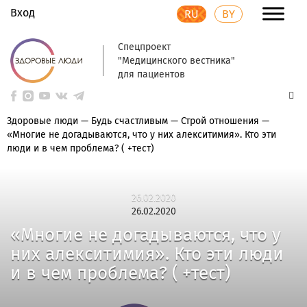
Вход
RU
BY
Спецпроект
"Медицинского вестника"
для пациентов
Здоровые люди
—
Будь счастливым
—
Строй отношения
—
«Многие не догадываются, что у них алекситимия». Кто эти
люди и в чем проблема? ( +тест)
26.02.2020
26.02.2020
«Многие не догадываются, что у
них алекситимия». Кто эти люди
и в чем проблема? ( +тест)