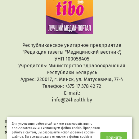
Республиканское унитарное предприятие
"Редакция газеты "Медицинский вестник",
УНП 100058405
Учредитель: Министерство здравоохранения
Республики Беларусь
Адрес: 220017, г. Минск, ул. Матусевича, 77-4
Телефон: +375 17 378 42 72
E-mail:
info@24health.by
При копировании или цитировании текстов активная
Для улучшения работы сайта и его взаимодействия с
гиперссылка обязательна. Все материалы защищены законом
пользователями мы используем файлы cookie. Продолжая
Республики Беларусь «Об авторском праве и смежных правах».
работу с сайтом, Вы разрешаете использование cookie-
файлов. Вы всегда можете отключить файлы cookie в
Принять