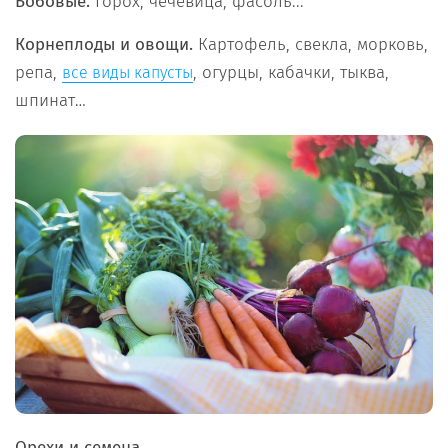
Бобовые.
Горох, чечевица, фасоль...
Корнеплоды и овощи.
Картофель, свекла, морковь,
репа,
, огурцы, кабачки, тыква,
все виды капусты
шпинат…
Орехи и семена.