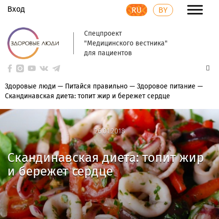
Вход
RU
BY
Спецпроект
"Медицинского вестника"
для пациентов
Здоровые люди
—
Питайся правильно
—
Здоровое питание
—
Скандинавская диета: топит жир и бережет сердце
26.01.2018
26.01.2018
Скандинавская диета: топит жир
и бережет сердце