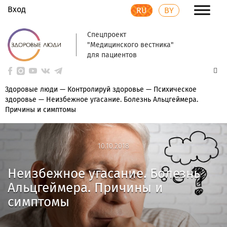
Вход
RU
BY
Спецпроект
"Медицинского вестника"
для пациентов
Здоровые люди
—
Контролируй здоровье
—
Психическое
здоровье
—
Неизбежное угасание. Болезнь Альцгеймера.
Причины и симптомы
10.10.2018
10.10.2018
Неизбежное угасание. Болезнь
Альцгеймера. Причины и
симптомы