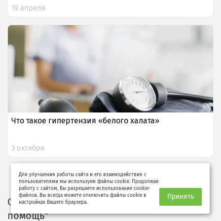
19 апреля
Что такое гипертензия «белого халата»
3 октября
Показать ещё
Для улучшения работы сайта и его взаимодействия с
пользователями мы используем файлы cookie. Продолжая
работу с сайтом, Вы разрешаете использование cookie-
файлов. Вы всегда можете отключить файлы cookie в
Принять
Смотрите также статьи раздела "Первая
настройках Вашего браузера.
помощь"