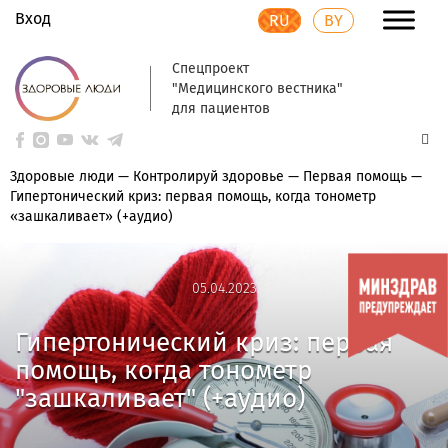
Вход
RU
BY
Спецпроект
"Медицинского вестника"
для пациентов
Здоровые люди
—
Контролируй здоровье
—
Первая помощь
—
Гипертонический криз: первая помощь, когда тонометр
«зашкаливает» (+аудио)
05.04.2023
05.04.2023
Гипертонический криз: первая
помощь, когда тонометр
"зашкаливает" (+аудио)