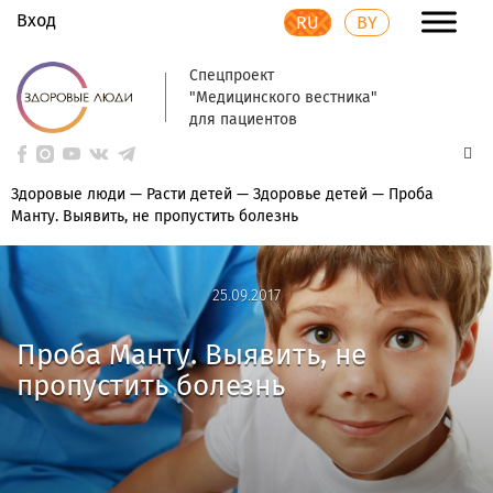
Вход
RU
BY
Спецпроект
"Медицинского вестника"
для пациентов
Здоровые люди
—
Расти детей
—
Здоровье детей
—
Проба
Манту. Выявить, не пропустить болезнь
25.09.2017
25.09.2017
Проба Манту. Выявить, не
пропустить болезнь