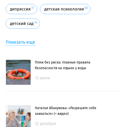
17
60
депрессия
детская психология
34
детский сад
Показать еще
Пляж без риска: главные правила
безопасности на отдыхе у воды
13 июля
Наталья Абакумова: «Разрешите себе
заикаться» (+ видео)
22 декабря