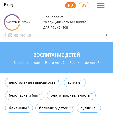
Вход
RU
BY
Спецпроект
"Медицинского вестника"
для пациентов
ВОСПИТАНИЕ ДЕТЕЙ
Здоровые люди
—
Расти детей
—
Воспитание детей
31
10
алкогольная зависимость
аутизм
43
26
безопасный быт
благотворительность
13
124
3
близнецы
болезни у детей
буллинг