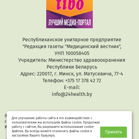
Республиканское унитарное предприятие
"Редакция газеты "Медицинский вестник",
УНП 100058405
Учредитель: Министерство здравоохранения
Республики Беларусь
Адрес: 220017, г. Минск, ул. Матусевича, 77-4
Телефон: +375 17 378 42 72
E-mail:
info@24health.by
При копировании или цитировании текстов активная
Для улучшения работы сайта и его взаимодействия с
гиперссылка обязательна. Все материалы защищены законом
пользователями мы используем файлы cookie. Продолжая
Республики Беларусь «Об авторском праве и смежных правах».
работу с сайтом, Вы разрешаете использование cookie-
файлов. Вы всегда можете отключить файлы cookie в
Принять
настройках Вашего браузера.