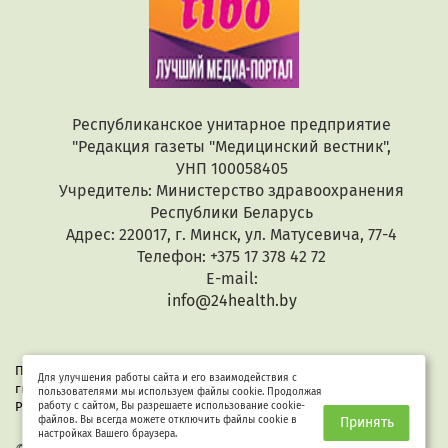
Республиканское унитарное предприятие
"Редакция газеты "Медицинский вестник",
УНП 100058405
Учредитель: Министерство здравоохранения
Республики Беларусь
Адрес: 220017, г. Минск, ул. Матусевича, 77-4
Телефон: +375 17 378 42 72
E-mail:
info@24health.by
При копировании или цитировании текстов активная
Для улучшения работы сайта и его взаимодействия с
гиперссылка обязательна. Все материалы защищены законом
пользователями мы используем файлы cookie. Продолжая
Республики Беларусь «Об авторском праве и смежных правах».
работу с сайтом, Вы разрешаете использование cookie-
файлов. Вы всегда можете отключить файлы cookie в
Принять
настройках Вашего браузера.
Разработка