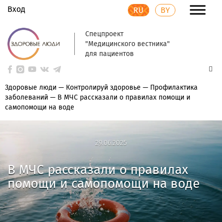
Вход
RU
BY
Спецпроект
"Медицинского вестника"
для пациентов
Здоровые люди
—
Контролируй здоровье
—
Профилактика
заболеваний
—
В МЧС рассказали о правилах помощи и
самопомощи на воде
29.06.2025
29.06.2025
В МЧС рассказали о правилах
помощи и самопомощи на воде