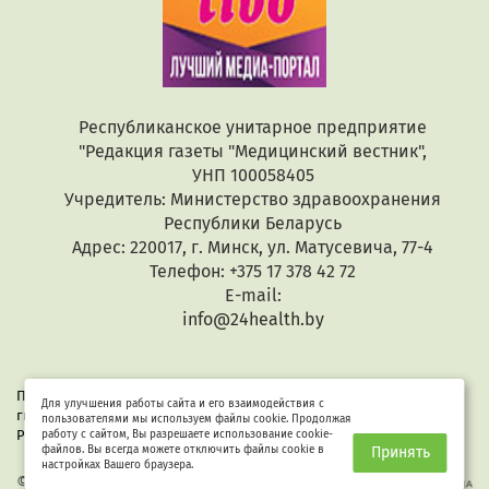
Республиканское унитарное предприятие
"Редакция газеты "Медицинский вестник",
УНП 100058405
Учредитель: Министерство здравоохранения
Республики Беларусь
Адрес: 220017, г. Минск, ул. Матусевича, 77-4
Телефон: +375 17 378 42 72
E-mail:
info@24health.by
При копировании или цитировании текстов активная
Для улучшения работы сайта и его взаимодействия с
гиперссылка обязательна. Все материалы защищены законом
пользователями мы используем файлы cookie. Продолжая
Республики Беларусь «Об авторском праве и смежных правах».
работу с сайтом, Вы разрешаете использование cookie-
файлов. Вы всегда можете отключить файлы cookie в
Принять
настройках Вашего браузера.
© 2026 Здоровые люди
Разработка