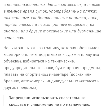
в
непредназначенных для этого местах,
а также
в т
е
мное время суток
,
употреблять на пляжах
алкогольные
,
слабоалкогольные напитки
,
пив
о,
наркотические
и психотропные вещества,
их
аналоги
или другие токсические или
дурман
ящие
вещества
.
Нельзя заплывать за границу, которая обозначает
акваторию пляжа, подплывать к судам и плавучим
объектам, взбираться на технические,
предупредительные знаки, буи и прочие предметы,
плавать на спортивном инвентаре (досках или
бревнах, автокамерах, индивидуальных матрасах и
других предметах).
Запрещено использовать спасательные
средства и снаряжение не по назначению.