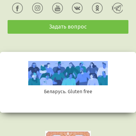
Задать вопрос
Беларусь. Gluten free
Предыдущий
Сл