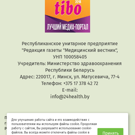
Республиканское унитарное предприятие
"Редакция газеты "Медицинский вестник",
УНП 100058405
Учредитель: Министерство здравоохранения
Республики Беларусь
Адрес: 220017, г. Минск, ул. Матусевича, 77-4
Телефон: +375 17 378 42 72
E-mail:
info@24health.by
При копировании или цитировании текстов активная
Для улучшения работы сайта и его взаимодействия с
гиперссылка обязательна. Все материалы защищены законом
пользователями мы используем файлы cookie. Продолжая
Республики Беларусь «Об авторском праве и смежных правах».
работу с сайтом, Вы разрешаете использование cookie-
файлов. Вы всегда можете отключить файлы cookie в
Принять