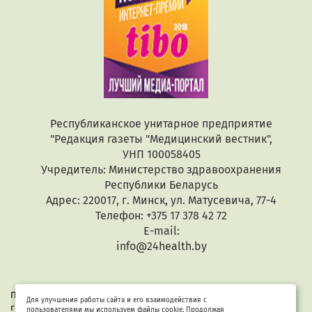
Республиканское унитарное предприятие
"Редакция газеты "Медицинский вестник",
УНП 100058405
Учредитель: Министерство здравоохранения
Республики Беларусь
Адрес: 220017, г. Минск, ул. Матусевича, 77-4
Телефон: +375 17 378 42 72
E-mail:
info@24health.by
При копировании или цитировании текстов активная
Для улучшения работы сайта и его взаимодействия с
гиперссылка обязательна. Все материалы защищены законом
пользователями мы используем файлы cookie. Продолжая