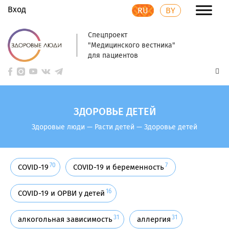
Вход
RU
BY
Спецпроект
"Медицинского вестника"
для пациентов
ЗДОРОВЬЕ ДЕТЕЙ
Здоровые люди
—
Расти детей
—
Здоровье детей
70
7
COVID-19
COVID-19 и беременность
16
COVID-19 и ОРВИ у детей
31
31
алкогольная зависимость
аллергия