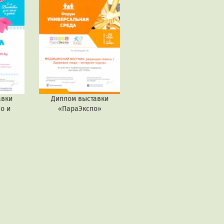
авки
Диплом выставки
о и
«ПараЭкспо»