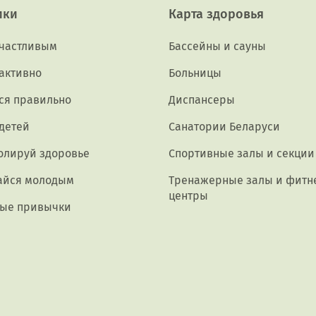
ики
Карта здоровья
счастливым
Бассейны и сауны
активно
Больницы
ся правильно
Диспансеры
 детей
Санатории Беларуси
олируй здоровье
Спортивные залы и секции
айся молодым
Тренажерные залы и фитн
центры
ые привычки