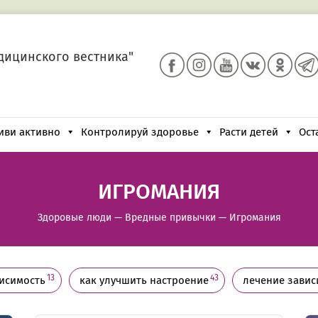
дицинского вестника"
иви активно
Контролируй здоровье
Расти детей
Ост
ИГРОМАНИЯ
Здоровые люди
—
Вредные привычки
—
Игромания
13
43
исимость
как улучшить настроение
лечение завис