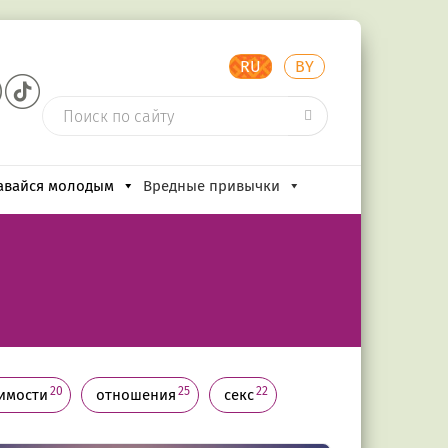
RU
BY
авайся молодым
Вредные привычки
20
25
22
имости
отношения
секс