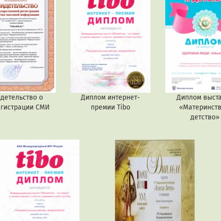
детельство о
Диплом интернет-
Диплом выст
егистрации СМИ
премии Tibo
«Материнств
детство»