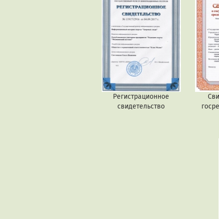
Регистрационное
Сви
свидетельство
госр