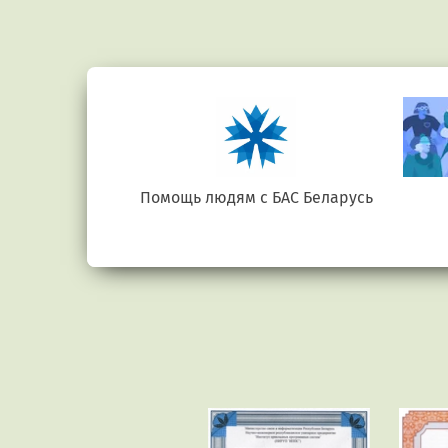
е.бел
Помощь людям с БАС Беларусь