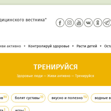
дицинского вестника"
иви активно
Контролируй здоровье
Расти детей
Ост
ТРЕНИРУЙСЯ
Здоровые люди
—
Живи активно
—
Тренируйся
80
20
152
ов
болят суставы
вкусно и полезно
водные в
3
5
та
игры