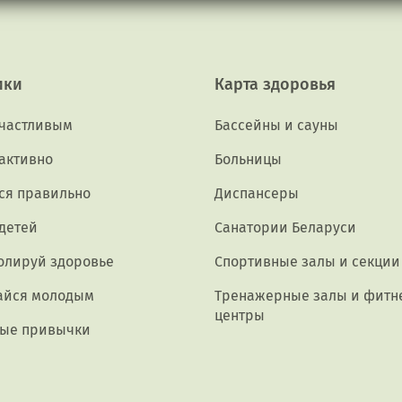
ики
Карта здоровья
счастливым
Бассейны и сауны
активно
Больницы
ся правильно
Диспансеры
 детей
Санатории Беларуси
олируй здоровье
Спортивные залы и секции
айся молодым
Тренажерные залы и фитн
центры
ые привычки