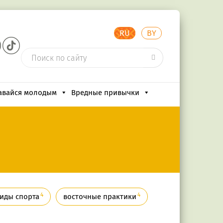
RU
BY
авайся молодым
Вредные привычки
4
4
иды спорта
восточные практики