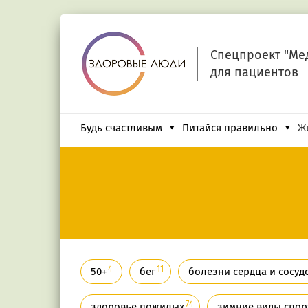
Спецпроект "Ме
для пациентов
Будь счастливым
Питайся правильно
Ж
4
11
50+
бег
болезни сердца и сосуд
74
здоровье пожилых
зимние виды спор