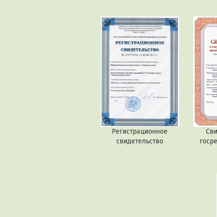
Регистрационное
Сви
свидетельство
госр