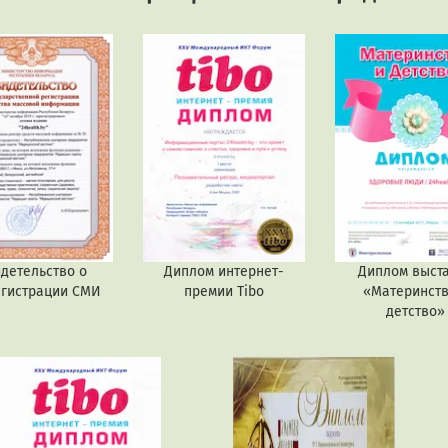
детельство о
Диплом интернет-
Диплом выст
егистрации СМИ
премии Tibo
«Материнств
детство»