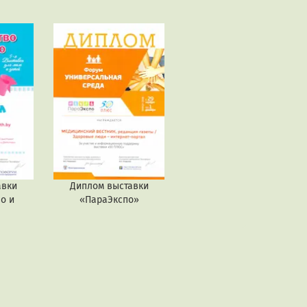
авки
Диплом выставки
о и
«ПараЭкспо»