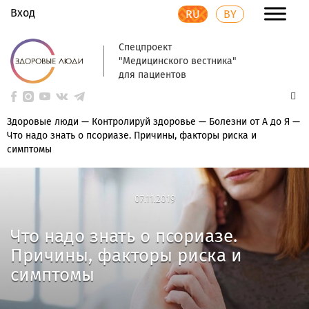
Вход
RU
BY
Спецпроект
"Медицинского вестника"
для пациентов
Здоровые люди
—
Контролируй здоровье
—
Болезни от А до Я
—
Что надо знать о псориазе. Причины, факторы риска и
симптомы
07.11.2019
07.11.2019
Что надо знать о псориазе.
Причины, факторы риска и
симптомы