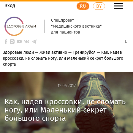
Вход
RU
BY
Спецпроект
"Медицинского вестника"
для пациентов
Здоровые люди
—
Живи активно
—
Тренируйся
—
Как, надев
кроссовки, не сломать ногу, или Маленький секрет большого
спорта
12.04.2017
12.04.2017
Как, надев кроссовки, не сломать
ногу, или Маленький секрет
большого спорта