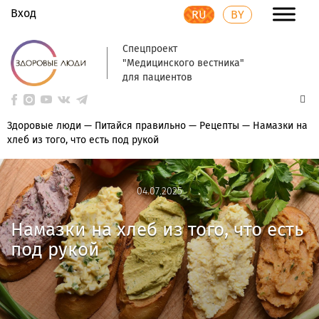
Вход
RU
BY
Спецпроект
"Медицинского вестника"
для пациентов
Здоровые люди
—
Питайся правильно
—
Рецепты
—
Намазки на
хлеб из того, что есть под рукой
04.07.2025
04.07.2025
Намазки на хлеб из того, что есть
под рукой