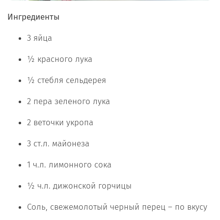
Ингредиенты
3 яйца
½ красного лука
½ стебля сельдерея
2 пера зеленого лука
2 веточки укропа
3 ст.л. майонеза
1 ч.л. лимонного сока
½ ч.л. дижонской горчицы
Соль, свежемолотый черный перец – по вкусу