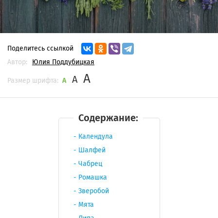
Поделитесь ссылкой
Автор:
Юлия Поддубицкая
A
A
Размер шрифта:
A
Содержание:
Календула
Шалфей
Чабрец
Ромашка
Зверобой
Мята