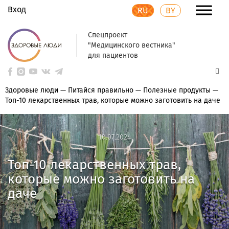
Вход
RU
BY
Спецпроект
"Медицинского вестника"
для пациентов
Здоровые люди
—
Питайся правильно
—
Полезные продукты
—
Топ-10 лекарственных трав, которые можно заготовить на даче
10.07.2024
10.07.2024
Топ-10 лекарственных трав,
которые можно заготовить на
даче