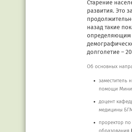
Старение насел
развития. Это 
продолжительнос
назад такие по
определяющим 
демографическо
долголетие – 20
Об основных напра
заместитель 
помощи Минис
доцент кафед
медицины БГ
проректор по
образования