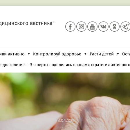
дицинского вестника"
иви активно
Контролируй здоровье
Расти детей
Ост
е долголетие
—
Эксперты поделились планами стратегии активног
18.07.2021
18.07.2021