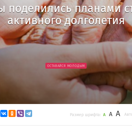
ы поделились планами с
активного долголетия
ОСТАВАЙСЯ МОЛОДЫМ
A
A
Авт
Размер шрифта:
A