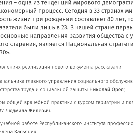
ения – одна из тенденций мирового демограф
закономерный процесс. Сегодня в 33 странах м
ть жизни при рождении составляет 80 лет, тог
казатели были лишь в 23. В нашей стране перв
основные направления развития общества с 
го старения, является Национальная стратег
30».
влениях реализации нового документа рассказали:
начальника главного управления социального обслужи
терства труда и социальной защиты
Николай Орел
;
ры общей врачебной практики с курсом гериатрии и п
МУ
Людмила Жилевич.
 учебной работе Республиканского института професси
Елена Касьяник
.