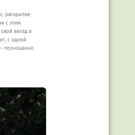
с, раскрытие
и с этим
 свой вклад в
ит, с одной
 – полноценно