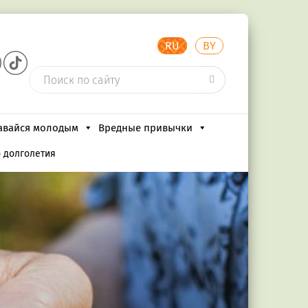
RU
BY
авайся молодым
Вредные привычки
о долголетия