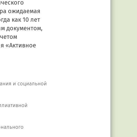
ического
ира ожидаемая
да как 10 лет
ым документом,
учетом
ия «Активное
вания и социальной
аллиативной
онального