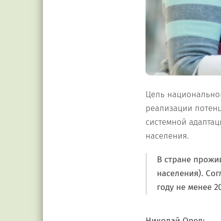
Цель национальной
реализации потен
системной адаптац
населения.
В стране прожив
населения). Сог
году не менее 2
Николай Орел: