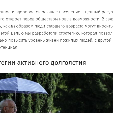
нное и здоровое стареющее население – ценный ресур
го откроет перед обществом новые возможности. В связ
, каким образом люди старшего возраста могут вносить
 этой целью мы разработали стратегию, которая позвол
ьно повысить уровень жизни пожилых людей, с другой
отенциал.
тегии активного долголетия