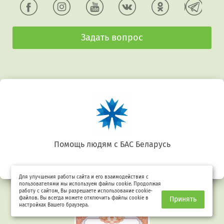
Задать вопрос
Беларусь. Gluten free
Для улучшения работы сайта и его взаимодействия с
пользователями мы используем файлы cookie. Продолжая
работу с сайтом, Вы разрешаете использование cookie-
файлов. Вы всегда можете отключить файлы cookie в
Принять
настройках Вашего браузера.
Предыдущий
Сл