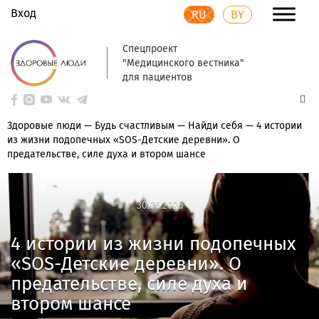
Вход
RU
BY
Спецпроект
"Медицинского вестника"
для пациентов
Здоровые люди
—
Будь счастливым
—
Найди себя
—
4 истории
из жизни подопечных «SOS-Детские деревни». О
предательстве, силе духа и втором шансе
30.06.2026
30.06.2026
4 истории из жизни подопечных
«SOS-Детские деревни». О
предательстве, силе духа и
втором шансе