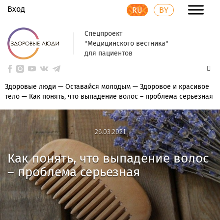
Вход
RU
BY
Спецпроект
"Медицинского вестника"
для пациентов
Здоровые люди
—
Оставайся молодым
—
Здоровое и красивое
тело
—
Как понять, что выпадение волос – проблема серьезная
26.03.2021
26.03.2021
Как понять, что выпадение волос
– проблема серьезная