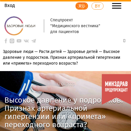
Вход
RU
BY
Спецпроект
"Медицинского вестника"
для пациентов
Здоровые люди
—
Расти детей
—
Здоровье детей
—
Высокое
давление у подростков. Признак артериальной гипертензии
или «примета» переходного возраста?
12.04.2023
12.04.2023
Высокое давление у подростков.
Признак артериальной
гипертензии или «примета»
переходного возраста?