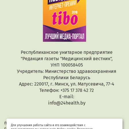
Республиканское унитарное предприятие
"Редакция газеты "Медицинский вестник",
УНП 100058405
Учредитель: Министерство здравоохранения
Республики Беларусь
Адрес: 220017, г. Минск, ул. Матусевича, 77-4
Телефон: +375 17 378 42 72
E-mail:
info@24health.by
При копировании или цитировании текстов активная
Для улучшения работы сайта и его взаимодействия с
гиперссылка обязательна. Все материалы защищены законом