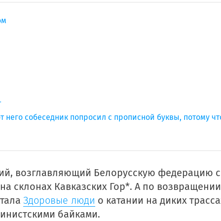
ом
т
т него собеседник попросил с прописной буквы, потому чт
ий, возглавляющий Белорусскую федерацию с
на склонах Кавказских Гор*. А по возвращени
ртала
Здоровые люди
о катании на диких трасса
инистскими байками.