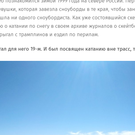
б познакомился зимой 1999 года на севере России. Пер
евушки, которая завезла сноуборды в те края, чтобы за
ашла ни одного сноубордиста. Как уже состоявшийся ске
 о катании по снегу в своем архиве журналов о скейтбо
рыгал с трамплинов и ездил по перилам.
ал для него 19-м. И был посвящен катанию вне трасс, 