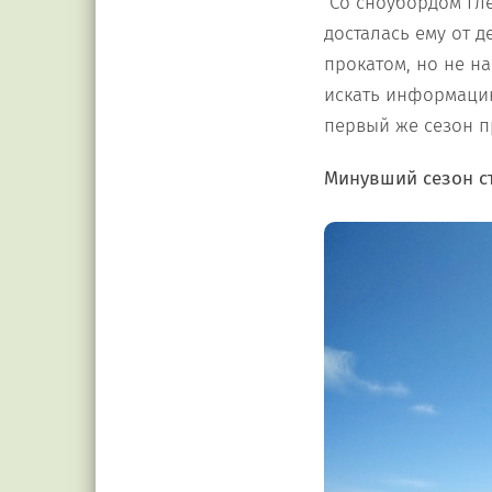
Со сноубордом Гле
досталась ему от д
прокатом, но не н
искать информацию
первый же сезон п
Минувший сезон ст