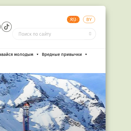
RU
BY
авайся молодым
Вредные привычки