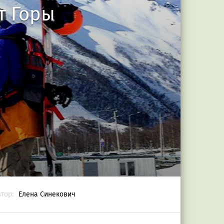
т Горы
тор:
Елена Синекович