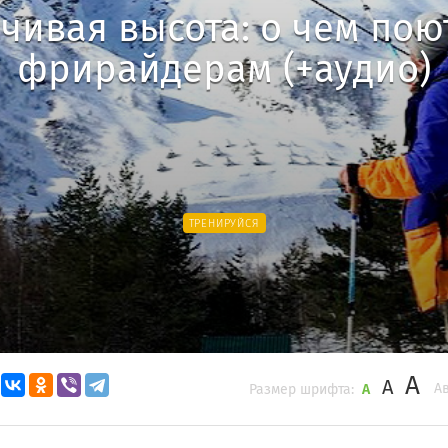
чивая высота: о чем пою
фрирайдерам (+аудио)
ТРЕНИРУЙСЯ
A
A
Ав
Размер шрифта:
A