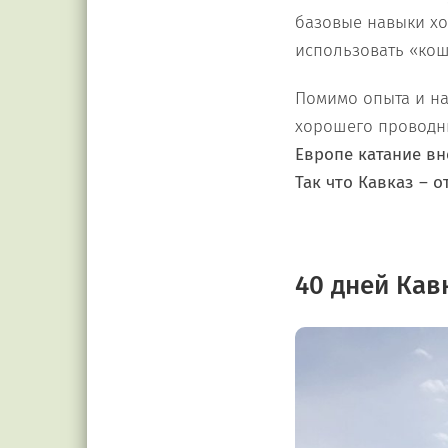
базовые навыки хож
использовать «кошк
Помимо опыта и нав
хорошего проводни
Европе катание в
Так что Кавказ – 
40 дней Кав