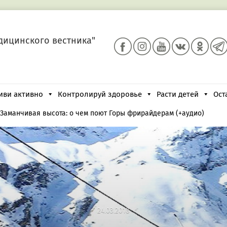
дицинского вестника"
иви активно
Контролируй здоровье
Расти детей
Ост
Заманчивая высота: о чем поют Горы фрирайдерам (+аудио)
24.03.2018
24.03.2018