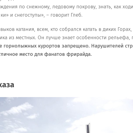
дения по снежному, ледовому покрову, знать, как ходит
и» и снегоступы», – говорит Глеб.
ыков катания, всем, кто собрался катать в диких Горах
ка из местных. Он лучше знает особенности рельефа, п
не горнолыжных курортов запрещено. Нарушителей стр
отличное место для фанатов фрирайда.
каза