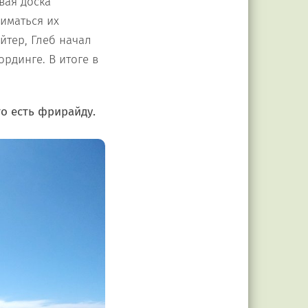
вая доска
ниматься их
йтер, Глеб начал
рдинге. В итоге в
то есть фрирайду.