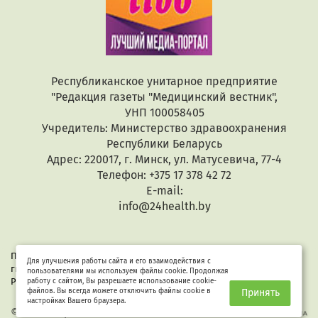
Республиканское унитарное предприятие
"Редакция газеты "Медицинский вестник",
УНП 100058405
Учредитель: Министерство здравоохранения
Республики Беларусь
Адрес: 220017, г. Минск, ул. Матусевича, 77-4
Телефон: +375 17 378 42 72
E-mail:
info@24health.by
При копировании или цитировании текстов активная
Для улучшения работы сайта и его взаимодействия с
гиперссылка обязательна. Все материалы защищены законом
пользователями мы используем файлы cookie. Продолжая
Республики Беларусь «Об авторском праве и смежных правах».
работу с сайтом, Вы разрешаете использование cookie-
файлов. Вы всегда можете отключить файлы cookie в
Принять
настройках Вашего браузера.
© 2026 Здоровые люди
Разработка