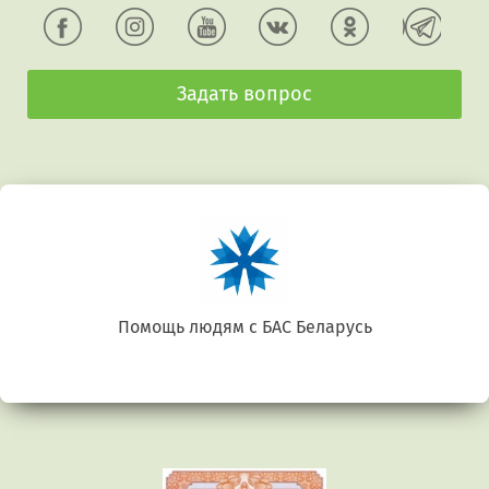
Задать вопрос
Помощь людям с БАС Беларусь
Предыдущий
Сл