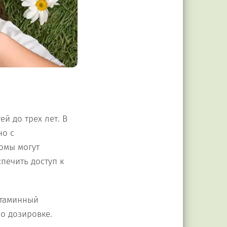
й до трех лет. В
но с
омы могут
печить доступ к
стаминный
о дозировке.