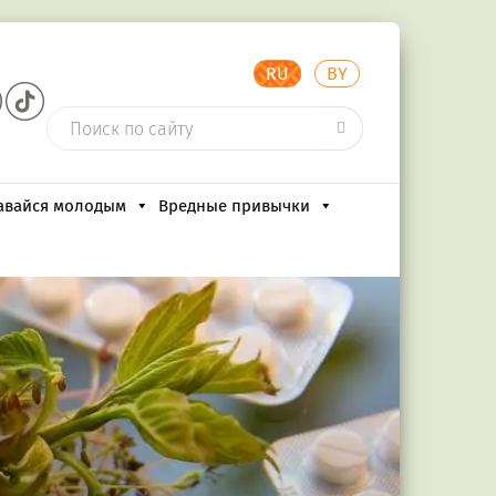
RU
BY
авайся молодым
Вредные привычки