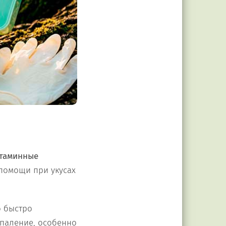
стаминные
 помощи при укусах
о быстро
спаление, особенно