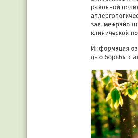
районной поли
аллергологичес
зав. межрайонн
клинической по
Информация оз
дню борьбы с а