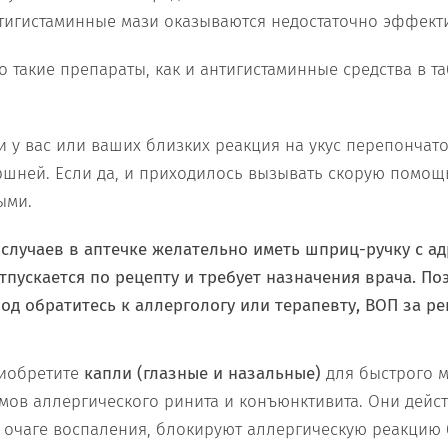
антигистаминные мази оказываются недостаточно эффек
о такие препараты, как и антигистаминные средства в та
и у вас или ваших близких реакция на укус перепонча
ршней. Если да, и приходилось вызывать скорую помощь
ыми.
 случаев в аптечке желательно иметь шприц-ручку с
ад
тпускается по рецепту и требует назначения врача. По
од обратитесь к аллергологу или терапевту, ВОП за ре
иобретите
капли (глазные и назальные)
для быстрого м
мов аллергического ринита и конъюнктивита. Они дейс
 очаге воспаления, блокируют аллергическую реакцию 