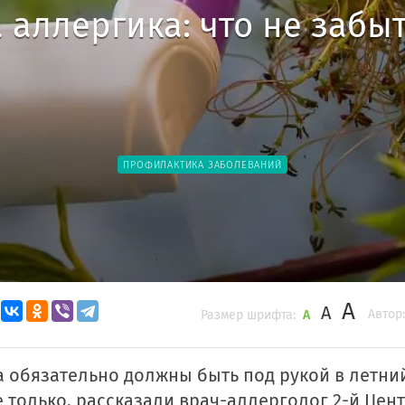
 аллергика: что не забы
ПРОФИЛАКТИКА ЗАБОЛЕВАНИЙ
A
A
Автор:
Размер шрифта:
A
а обязательно должны быть под рукой в летни
е только, рассказали врач-аллерголог 2-й Цен