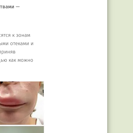
ствами —
сятся к зонам
ными отеками и
 приняв
щью как можно