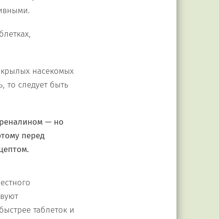
тивными.
блетках,
токрылых насекомых
, то следует быть
реналином
— но
этому перед
цептом.
естного
твуют
быстрее таблеток и