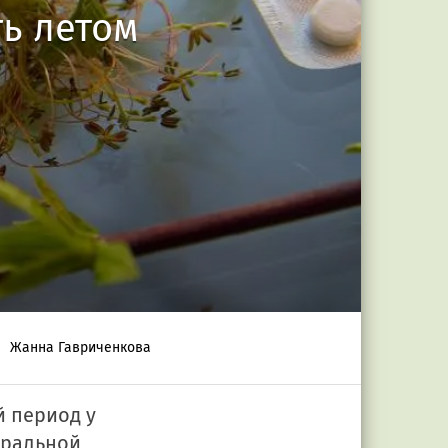
ть летом
Жанна Гавриченкова
й период у
тральной