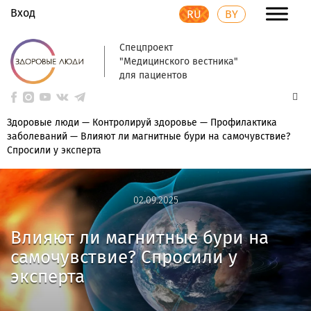
Вход
RU
BY
Спецпроект
"Медицинского вестника"
для пациентов
Здоровые люди
—
Контролируй здоровье
—
Профилактика
заболеваний
—
Влияют ли магнитные бури на самочувствие?
Спросили у эксперта
02.09.2025
02.09.2025
Влияют ли магнитные бури на
самочувствие? Спросили у
эксперта