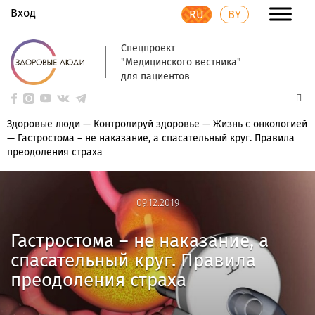
Вход
RU
BY
Спецпроект
"Медицинского вестника"
для пациентов
Здоровые люди
—
Контролируй здоровье
—
Жизнь с онкологией
—
Гастростома – не наказание, а спасательный круг. Правила
преодоления страха
09.12.2019
09.12.2019
Гастростома – не наказание, а
спасательный круг. Правила
преодоления страха