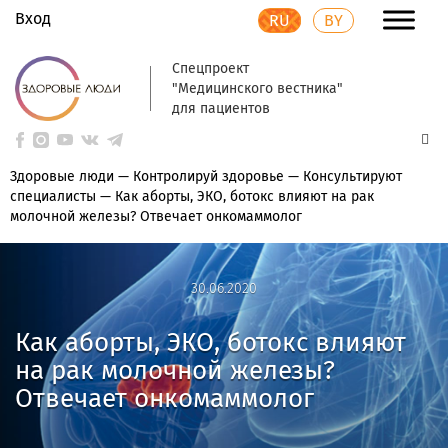
Вход
RU
BY
Спецпроект
"Медицинского вестника"
для пациентов
Здоровые люди
—
Контролируй здоровье
—
Консультируют
специалисты
—
Как аборты, ЭКО, ботокс влияют на рак
молочной железы? Отвечает онкомаммолог
30.06.2020
30.06.2020
Как аборты, ЭКО, ботокс влияют
на рак молочной железы?
Отвечает онкомаммолог