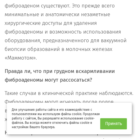
фиброаденом существуют. Это прежде всего
минимальные и анатомически незаметные
хирургические доступы для удаления
фиброаденомы и возможность использования
оборудования, предназначенного для вакуумной
биопсии образований в молочных железах
«Маммотом».
Правда ли, что при грудном вскармливании
фиброаденомы могут рассосаться?
Такие случаи в клинической практике наблюдаются.
Фиброаденомы могут исчезать после родов
вследствие перестройки гормонального фона
Для улучшения работы сайта и его взаимодействия с
пользователями мы используем файлы cookie. Продолжая
женщины независимо от грудного вскармливания.
работу с сайтом, Вы разрешаете использование cookie-
файлов. Вы всегда можете отключить файлы cookie в
Принять
настройках Вашего браузера.
На маммограмме нашли очаговое образование