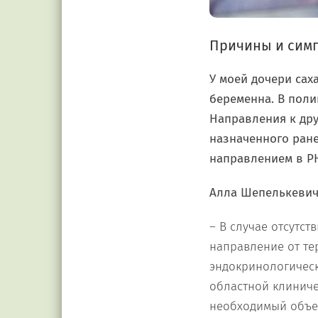
Причины и симп
У моей дочери саха
беременна. В поли
Направления к дру
назначенного ране
направлением в РН
Алла Шепелькевич
– В случае отсутс
направление от те
эндокринологичес
областной клиниче
необходимый объем