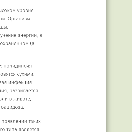
высоком уровне
ой. Организм
жды.
учение энергии, в
сохраненном (а
у: полидипсия
новятся сухими.
овая инфекция
ния, развивается
оли в животе,
тоацидоза.
 появлении таких
го типа является