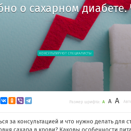
но о сахарном диабете. 
КОНСУЛЬТИРУЮТ СПЕЦИАЛИСТЫ
A
A
Авт
Размер шрифта:
A
ься за консультацией и что нужно делать для 
овня сахара в крови? Каковы особенности пит