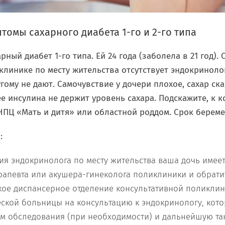
томы сахарного диабета 1-го и 2-го типа
рный диабет 1-го типа. Ей 24 года (заболела в 21 год). 
клинике по месту жительства отсутствует эндокринолог
гому не дают. Самочувствие у дочери плохое, сахар ск
е инсулина не держит уровень сахара. Подскажите, к к
ПЦ «Мать и дитя» или областной роддом. Срок беремен
:
твия эндокринолога по месту жительства ваша дочь имее
рапевта или акушера-гинеколога поликлиники и обрати
кое диспансерное отделение консультативной поликли
ской больницы на консультацию к эндокринологу, кот
 обследования (при необходимости) и дальнейшую так