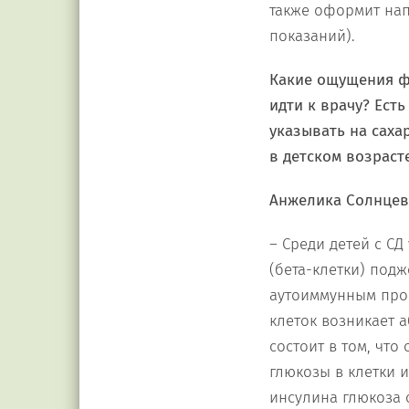
также оформит нап
показаний).
Какие ощущения фи
идти к врачу? Ест
указывать на саха
в детском возрасте
Анжелика Солнцев
– Среди детей с СД
(бета-клетки) под
аутоиммунным проце
клеток возникает 
состоит в том, что
глюкозы в клетки 
инсулина глюкоза 