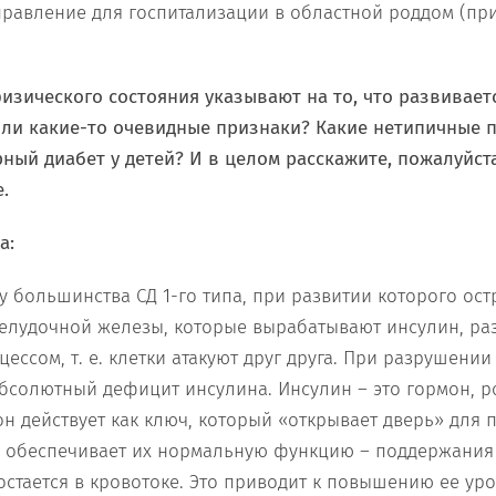
равление для госпитализации в областной роддом (пр
зического состояния указывают на то, что развиваетс
ь ли какие-то очевидные признаки? Какие нетипичные 
рный диабет у детей? И в целом расскажите, пожалуйст
.
а:
 у большинства СД 1-го типа, при развитии которого ос
желудочной железы, которые вырабатывают инсулин, р
ссом, т. е. клетки атакуют друг друга. При разрушении
абсолютный дефицит инсулина. Инсулин – это гормон, р
 он действует как ключ, который «открывает дверь» для
и обеспечивает их нормальную функцию – поддержания 
остается в кровотоке. Это приводит к повышению ее уро