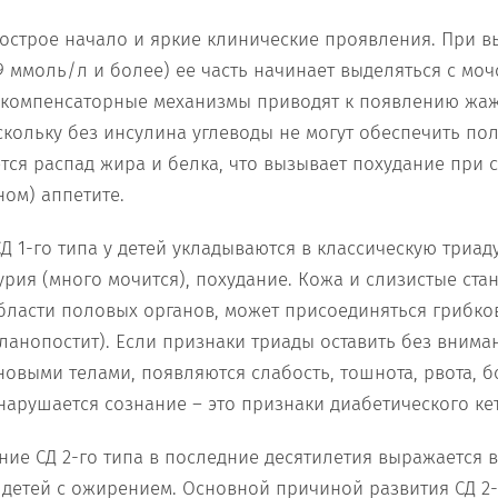
т острое начало и яркие клинические проявления. При 
9 ммоль/л и более) ее часть начинает выделяться с моч
 компенсаторные механизмы приводят к появлению жа
кольку без инсулина углеводы не могут обеспечить пол
тся распад жира и белка, что вызывает похудание при 
ом) аппетите.
Д 1-го типа у детей укладываются в классическую триад
урия (много мочится), похудание. Кожа и слизистые ста
области половых органов, может присоединяться грибк
ланопостит). Если признаки триады оставить без внима
новыми телами, появляются слабость, тошнота, рвота, б
нарушается сознание – это признаки диабетического ке
ие СД 2-го типа в последние десятилетия выражается в
 детей с ожирением. Основной причиной развития СД 2-