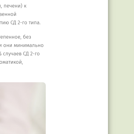
 печени) к
твенной
ию СД 2-го типа.
тепенное, без
ли они минимально
 случаев СД 2-го
томатикой,