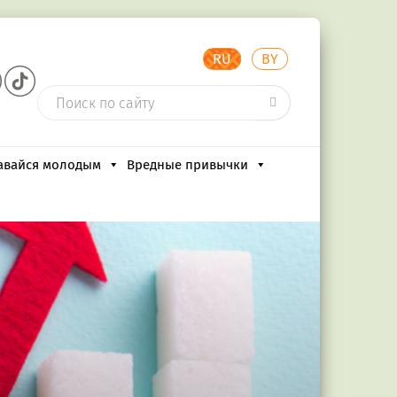
RU
BY
авайся молодым
Вредные привычки