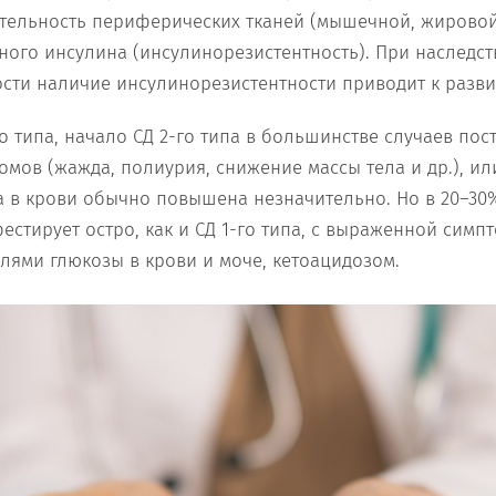
тельность периферических тканей (мышечной, жировой,
ного инсулина (инсулинорезистентность). При наследс
ти наличие инсулинорезистентности приводит к развит
го типа, начало СД 2-го типа в большинстве случаев пос
омов (жажда, полиурия, снижение массы тела и др.), и
 в крови обычно повышена незначительно. Но в 20–30%
естирует остро, как и СД 1-го типа, с выраженной симп
лями глюкозы в крови и моче, кетоацидозом.