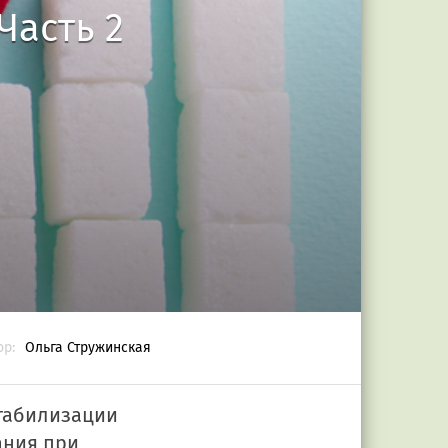
Часть 2
ор:
Ольга Стружинская
стабилизации
ания при