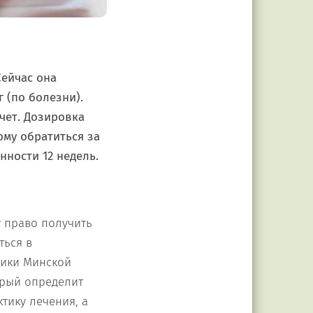
Сейчас она
 (по болезни).
ачет. Дозировка
ому обратиться за
ности 12 недель.
т право получить
ться в
ники Минской
орый определит
тику лечения, а