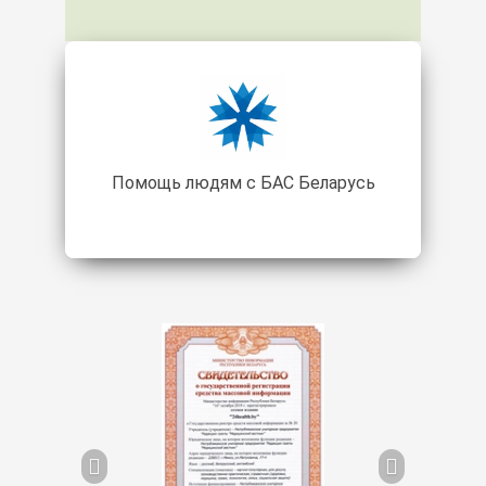
ел
Помощь людям с БАС Беларусь
Бела
Предыдущий
Следую