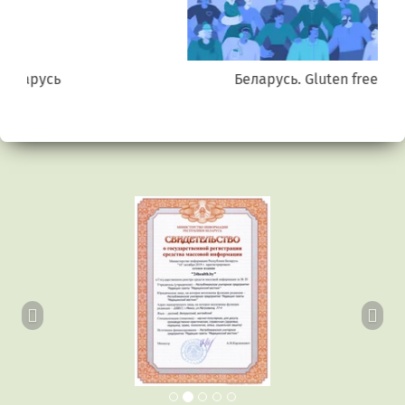
Беларусь. Gluten free
Предыдущий
Сл