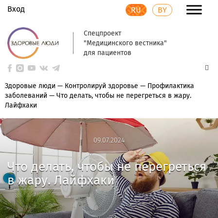
Вход
RU
BY
Спецпроект
"Медицинского вестника"
для пациентов
Здоровые люди
—
Контролируй здоровье
—
Профилактика
заболеваний
—
Что делать, чтобы не перегреться в жару.
Лайфхаки
09.07.2024
09.07.2024
Что делать, чтобы не перегреться
в жару. Лайфхаки