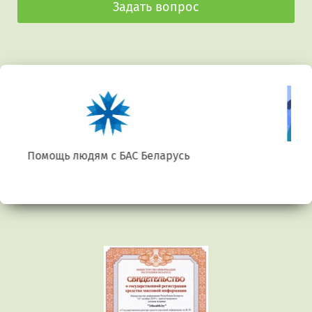
Задать вопрос
Беларусь. Gluten free
Предыдущий
Сл