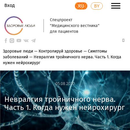
Вход
RU
BY
Спецпроект
"Медицинского вестника"
для пациентов
Здоровые люди
—
Контролируй здоровье
—
Симптомы
заболеваний
—
Невралгия тройничного нерва. Часть 1. Когда
нужен нейрохирург
05.08.2020
05.08.2020
Невралгия тройничного нерва.
Часть 1. Когда нужен нейрохирург