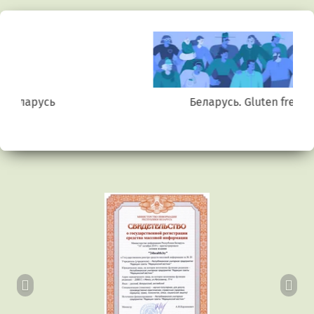
Беларусь. Gluten free
Предыдущий
Сл