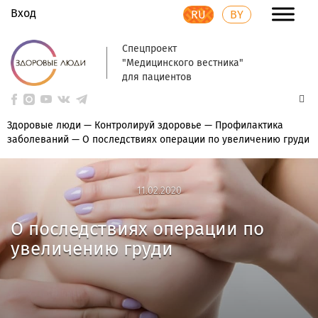
Вход
RU
BY
Спецпроект
"Медицинского вестника"
для пациентов
Здоровые люди
—
Контролируй здоровье
—
Профилактика
заболеваний
—
О последствиях операции по увеличению груди
11.02.2020
11.02.2020
О последствиях операции по
увеличению груди