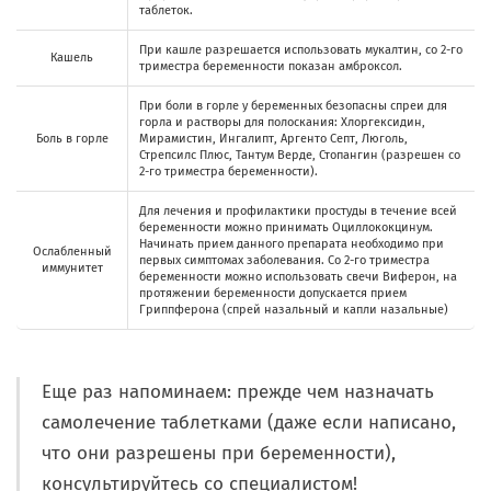
таблеток.
При кашле разрешается использовать мукалтин, со 2-го
Кашель
триместра беременности показан амброксол.
При боли в горле у беременных безопасны спреи для
горла и растворы для полоскания: Хлоргексидин,
Боль в горле
Мирамистин, Ингалипт, Аргенто Септ, Люголь,
Стрепсилс Плюс, Тантум Верде, Стопангин (разрешен со
2-го триместра беременности).
Для лечения и профилактики простуды в течение всей
беременности можно принимать Оциллококцинум.
Начинать прием данного препарата необходимо при
Ослабленный
первых симптомах заболевания. Со 2-го триместра
иммунитет
беременности можно использовать свечи Виферон, на
протяжении беременности допускается прием
Гриппферона (спрей назальный и капли назальные)
Еще раз напоминаем: прежде чем назначать
самолечение таблетками (даже если написано,
что они разрешены при беременности),
консультируйтесь со специалистом!