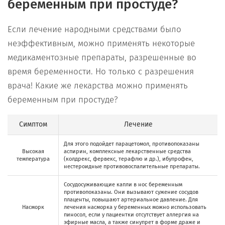
беременным при простуде?
Если лечение народными средствами было
неэффективным, можно применять некоторые
медикаментозные препараты, разрешенные во
время беременности. Но только с разрешения
врача! Какие же лекарства можно применять
беременным при простуде?
Симптом
Лечение
Для этого подойдет парацетомол, противопоказаны
Высокая
аспирин, комплексные лекарственные средства
температура
(колдрекс, фервекс, терафлю и др.), ибупрофен,
нестероидные противовоспалительные препараты.
Сосудосуживающие капли в нос беременным
противопоказаны. Они вызывают сужение сосудов
плаценты, повышают артериальное давление. Для
Насморк
лечения насморка у беременных можно использовать
пиносол, если у пациентки отсутствует аллергия на
эфирные масла, а также синупрет в форме драже и