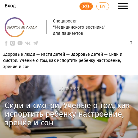
Вход
RU
BY
Спецпроект
"Медицинского вестника"
для пациентов
Здоровые люди
—
Расти детей
—
Здоровье детей
—
Сиди и
смотри. Ученые о том, как испортить ребенку настроение,
зрение и сон
20.05.2019
20.05.2019
Сиди и смотри. Ученые о том, как
испортить ребенку настроение,
зрение и сон