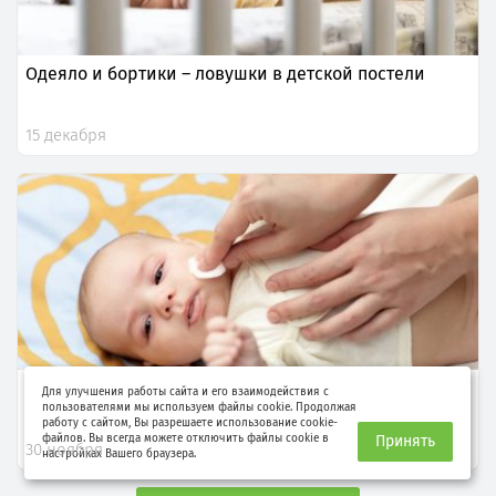
Одеяло и бортики – ловушки в детской постели
15 декабря
Уход за малышом в первые недели и месяцы жизни
Для улучшения работы сайта и его взаимодействия с
пользователями мы используем файлы cookie. Продолжая
работу с сайтом, Вы разрешаете использование cookie-
файлов. Вы всегда можете отключить файлы cookie в
Принять
30 ноября
настройках Вашего браузера.