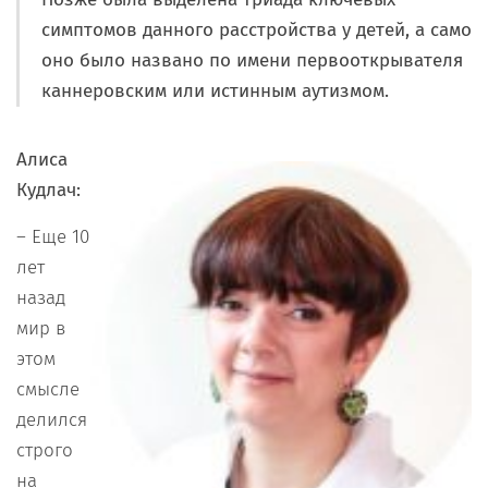
симптомов
данного расстройства у детей, а само
оно было названо по имени первооткрывателя
каннеровским или истинным аутизмом.
Алиса
Кудлач:
– Еще 10
лет
назад
мир в
этом
смысле
делился
строго
на