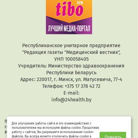
Республиканское унитарное предприятие
"Редакция газеты "Медицинский вестник",
УНП 100058405
Учредитель: Министерство здравоохранения
Республики Беларусь
Адрес: 220017, г. Минск, ул. Матусевича, 77-4
Телефон: +375 17 378 42 72
E-mail:
info@24health.by
При копировании или цитировании текстов активная
Для улучшения работы сайта и его взаимодействия с
гиперссылка обязательна. Все материалы защищены законом
пользователями мы используем файлы cookie. Продолжая
Республики Беларусь «Об авторском праве и смежных правах».
работу с сайтом, Вы разрешаете использование cookie-
файлов. Вы всегда можете отключить файлы cookie в
Принять