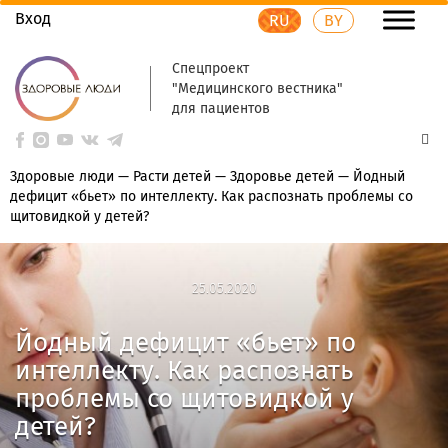
Вход
RU
BY
Спецпроект
"Медицинского вестника"
для пациентов
Здоровые люди
—
Расти детей
—
Здоровье детей
—
Йодный
дефицит «бьет» по интеллекту. Как распознать проблемы со
щитовидкой у детей?
25.05.2020
25.05.2020
Йодный дефицит «бьет» по
интеллекту. Как распознать
проблемы со щитовидкой у
детей?