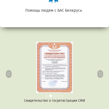
Беларусь. Gluten free
Предыдущий
Сл
Свидетельство о госрегистрации СМИ