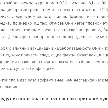
дов заболеваемость гриппом и ОРИ составила 6,1 на 100 
нация против гриппа помогла предотвратить более 143 
7 тыс. случаев осложненного гриппа. Помимо этого, при
едить примерно 162 тыс. случаев ОРИ негриппозной эти
леваемость гриппом среди тех, кто сделал прививку, бы
тых (речь идет о лабораторно подтвержденных случаях
воря о влиянии вакцинации на заболеваемость ОРИ и г
итых, хочу привести следующие факты. Охват вакцинац
дприятии позволяет снизить показатель заболеваемости
ски к отсутствию инфекции».
 гриппа в два раза эффективнее, чем неспецифически
олевания.
 будут использовать в нынешнюю прививочну