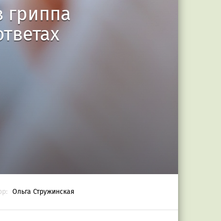
в гриппа
ответах
ор:
Ольга Стружинская