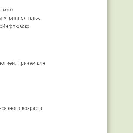
ского
ны «Гриппол плюс,
, «Инфлювак»
логией. Причем для
есячного возраста