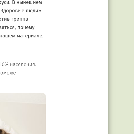
руси. В нынешнем
«Здоровые люди»
отив гриппа
ваться, почему
 нашем материале.
 40% населения.
поможет