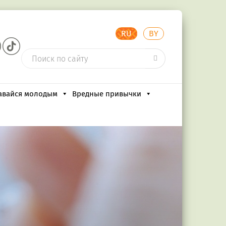
RU
BY
авайся молодым
Вредные привычки