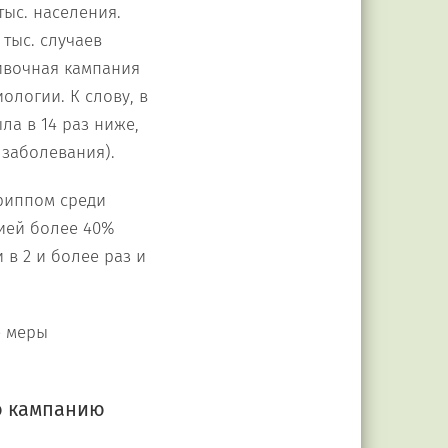
тыс. населения.
тыс. случаев
вивочная кампания
ологии. К слову, в
ла в 14 раз ниже,
 заболевания).
риппом среди
ией более 40%
 в 2 и более раз и
е меры
ю кампанию