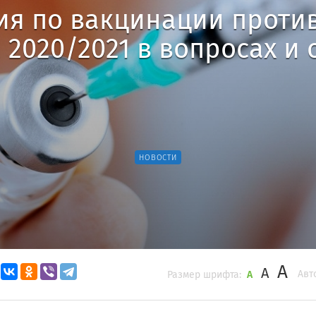
я по вакцинации проти
 2020/2021 в вопросах и 
НОВОСТИ
A
A
Авт
Размер шрифта:
A