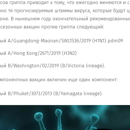
сов гриппа приводит к тому, что ежегодно меняются и с
но те прогнозируемые штаммы вируса, которые будут ц
оне. В нынешнем году окончательный рекомендованный
сезонных вакцин против гриппа следующий:
ный A/Guangdong-Maonan/SWL1536/2019 (H1N1) pdm09
ый A/Hong Kong/2671/2019 (H3N2)
ый B/Washington/02/2019 (B/Victoria lineage).
омпонентных вакцин включен еще один компонент:
ый B/Phuket/3073/2013 (B/Yamagata lineage).