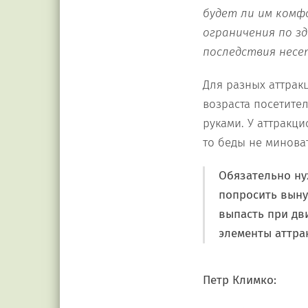
будет ли им комф
ограничения по з
последствия несе
Для разных аттрак
возраста посетител
руками. У аттракци
то беды не миноват
Обязательно ну
попросить выну
выпасть при дв
элементы аттр
Петр Климко: