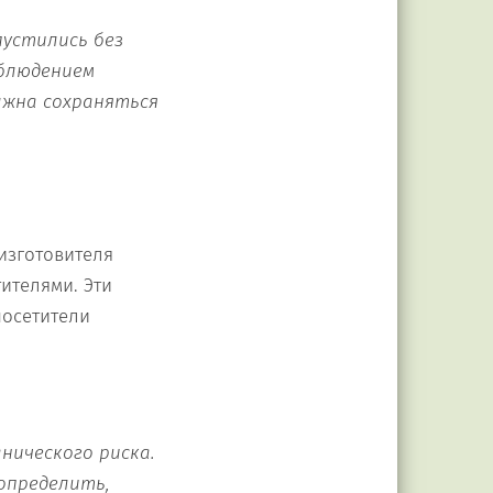
пустились без
облюдением
лжна сохраняться
изготовителя
ителями. Эти
посетители
нического риска.
 определить,