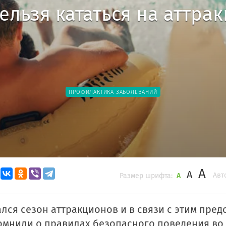
ельзя кататься на аттра
ПРОФИЛАКТИКА ЗАБОЛЕВАНИЙ
A
A
Авт
Размер шрифта:
A
лся сезон аттракционов и в связи с этим пред
мнили о правилах безопасного поведения во 