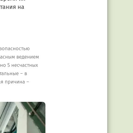
атания на
езопасностью
пасным ведением
но 5 несчастных
тальные – в
ая причина –