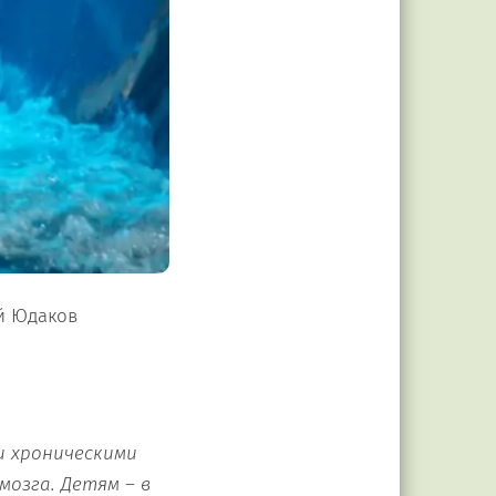
й Юдаков
и хроническими
озга. Детям – в