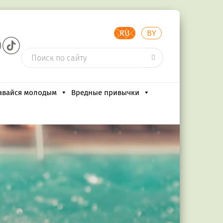
RU
BY
авайся молодым
Вредные привычки