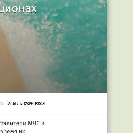
кционах
ор:
Ольга Стружинская
ставители МЧС и
время их