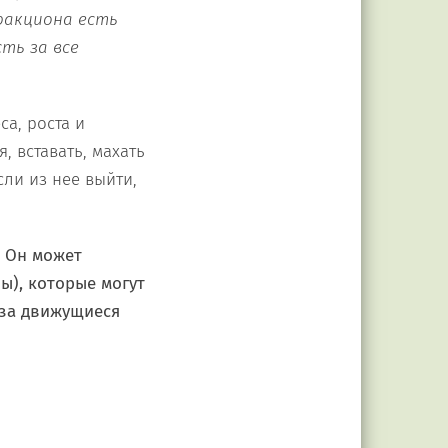
ракциона есть
ть за все
а, роста и
, вставать, махать
сли из нее выйти,
. Он может
ы), которые могут
 за движущиеся