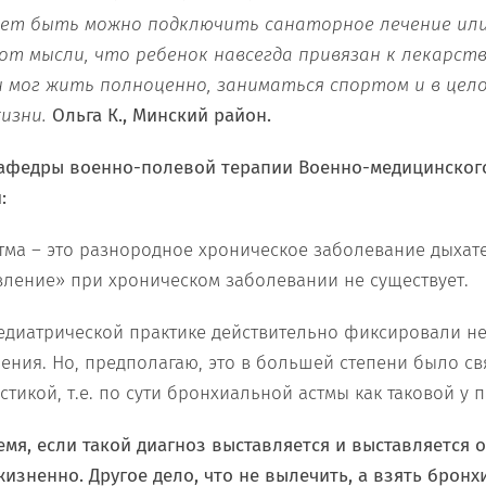
жет быть можно подключить санаторное лечение ил
от мысли, что ребенок навсегда привязан к лекарств
н мог жить полноценно, заниматься спортом и в цел
жизни.
Ольга К., Минский район.
кафедры военно-полевой терапии Военно-медицинского
:
тма – это разнородное хроническое заболевание дыхат
ление» при хроническом заболевании не существует.
педиатрической практике действительно фиксировали н
ения. Но, предполагаю, это в большей степени было св
икой, т.е. по сути бронхиальной астмы как таковой у п
емя, если такой диагноз выставляется и выставляется 
изненно. Другое дело, что не вылечить, а взять бронх