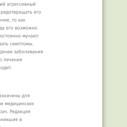
кий агрессивный
предотвращать его
ние, то как
гда его возможно
постоянно мучают
вать симптомы.
едения заболевания
о лечения
одит.
азначены для
ве медицинских
рач. Редакция
зникшие в