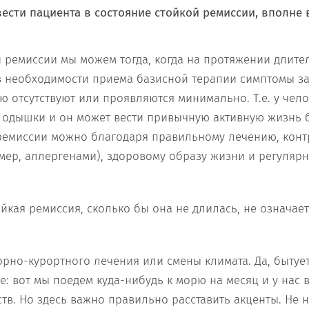
вести пациента в состояние стойкой ремиссии, вполне
й ремиссии мы можем тогда, когда на протяжении длите
з необходимости приема базисной терапии симптомы з
ю отсутствуют или проявляются минимально. Т.е. у чело
 одышки и он может вести привычную активную жизнь 
ремиссии можно благодаря правильному лечению, кон
мер, аллергенами), здоровому образу жизни и регуляр
ойкая ремиссия, сколько бы она не длилась, не означае
орно-курортного лечения или смены климата. Да, бытуе
: вот мы поедем куда-нибудь к морю на месяц и у нас 
ств. Но здесь важно правильно расставить акценты. Не 