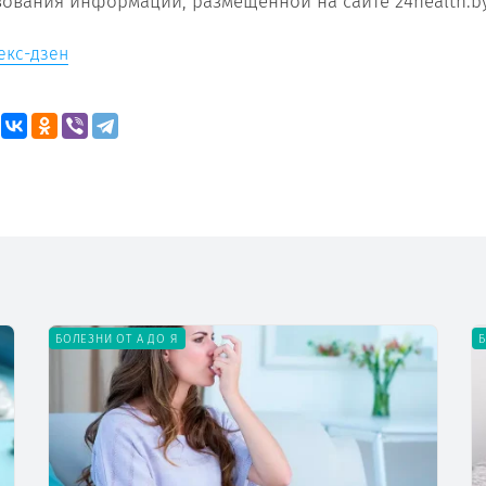
зования информации, размещенной на сайте 24health.by
екс-дзен
БОЛЕЗНИ ОТ А ДО Я
Б