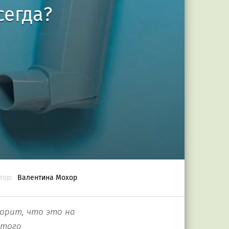
сегда?
тор:
Валентина Мохор
ворит, что это на
этого