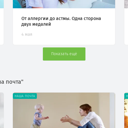
От аллергии до астмы. Одна сторона
двух медалей
4 мая
Показать ещё
ша почта"
НАША ПОЧТА