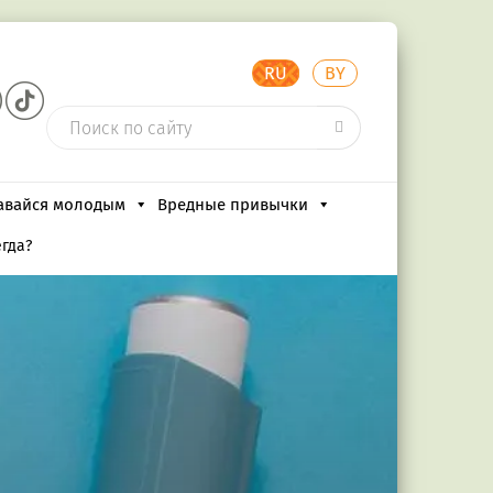
RU
BY
авайся молодым
Вредные привычки
егда?