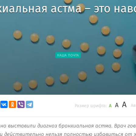
иальная астма – это нав
НАША ПОЧТА
A
A
Ав
Размер шрифта:
A
авно выставили диагноз бронхиальная астма. Врач го
ли действительно нельзя полностью избавиться от 