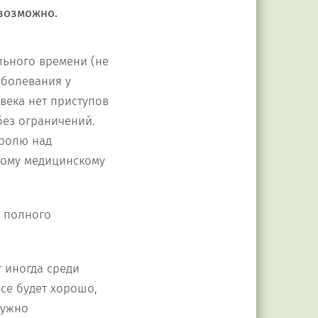
 возможно.
льного времени (не
аболевания у
века нет приступов
без ограничений.
тролю над
ному медицинскому
т полного
т иногда среди
все будет хорошо,
нужно