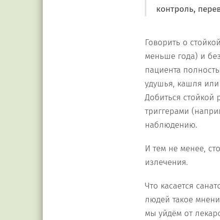
контроль, пере
Говорить о стойко
меньше года) и бе
пациента полность
удушья, кашля или
Добиться стойкой 
триггерами (напри
наблюдению.
И тем не менее, ст
излечения.
Что касается санат
людей такое мнение
мы уйдём от лекар