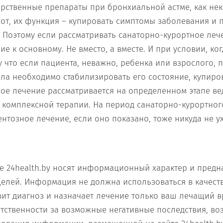
рственные препараты при бронхиальной астме, как не
от, их функция – купировать симптомы заболевания и 
 Поэтому если рассматривать санаторно-курортное лече
е к основному. Не вместо, а вместе. И при условии, ко
у что если пациента, неважно, ребенка или взрослого, 
ала необходимо стабилизировать его состояние, купиро
ое лечение рассматривается на определенном этапе в
ь комплексной терапии. На период санаторно-курортног
нтозное лечение, если оно показано, тоже никуда не ух
е 24health.by носят информационный характер и предн
елей. Информация не должна использоваться в качест
вит диагноз и назначает лечение только ваш лечащий в
ветственности за возможные негативные последствия, во