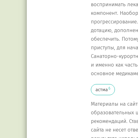
воспринимать лека
компонент. Наобор
прогрессирование.
дотацию, дополнени
обеспечить. Потом
приступы, для нач
Санаторно-курортн
и именно как част
основное медикаме
6
астма
Материалы на сайт
образовательных ц
рекомендаций. Ста
сайта не несет от