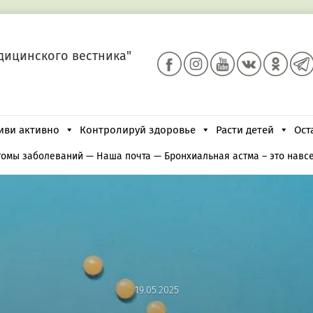
дицинского вестника"
иви активно
Контролируй здоровье
Расти детей
Ост
томы заболеваний
—
Наша почта
—
Бронхиальная астма – это навс
19.05.2025
19.05.2025