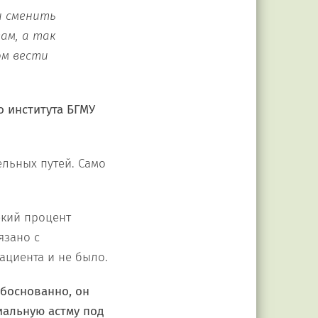
и сменить
ам, а так
ом вести
 института БГМУ
ельных путей. Само
екий процент
язано с
ациента и не было.
обоснованно, он
иальную астму под