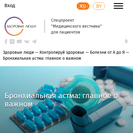
Вход
RU
BY
Спецпроект
"Медицинского вестника"
для пациентов
Здоровые люди
—
Контролируй здоровье
—
Болезни от А до Я
—
Бронхиальная астма: главное о важном
15.05.2025
15.05.2025
Бронхиальная астма: главное о
важном