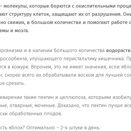
– молекулы, которые борются с окислительными проце
ают структуру клеток, защищают их от разрушения. Он
нно свежих, в большом количестве и помогают работе 
емы и мозга.
организма и в наличии большого количества
водораств
еросорбента, улучшающего перистальтику кишечника. 
ся в кожуре. Впрочем, это не имеет значения, если ябл
н: скорее всего их обрабатывали воском для лучшей со
е срезать.
варении также пектин и целлюлоза, которыми изобилу
ные, отварные, моченые. Доказано, что пектин лучше вс
ски обработанных плодов.
сть яблок? Оптимально – 2-4 штуки в день.