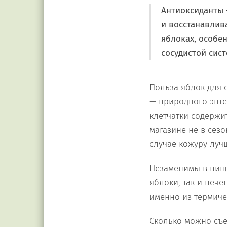
Антиоксиданты
и восстанавлив
яблоках, особе
сосудистой сист
Польза яблок для 
— природного энт
клетчатки содержит
магазине не в сезо
случае кожуру лучш
Незаменимы в пище
яблоки, так и пече
именно из термиче
Сколько можно съе