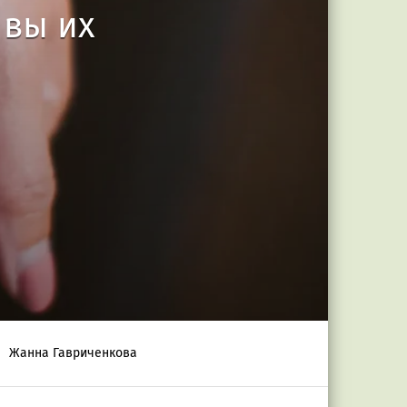
 вы их
Жанна Гавриченкова