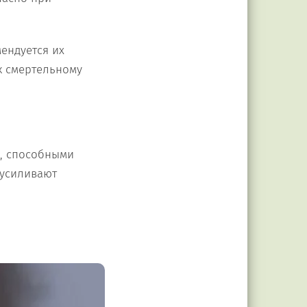
мендуется их
к смертельному
и, способными
 усиливают