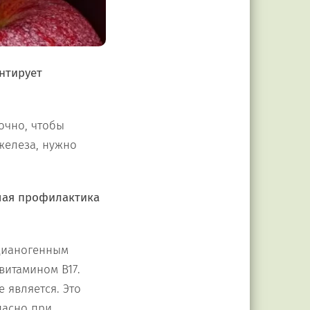
нтирует
очно, чтобы
железа, нужно
ошая профилактика
 цианогенным
витамином B17.
 является. Это
пасно при