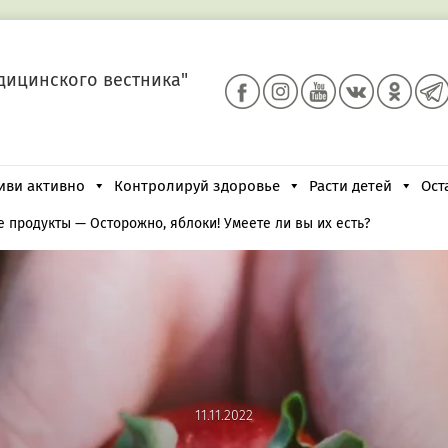
дицинского вестника"
иви активно
Контролируй здоровье
Расти детей
Ост
е продукты
—
Осторожно, яблоки! Умеете ли вы их есть?
11.11.2022
11.11.2022