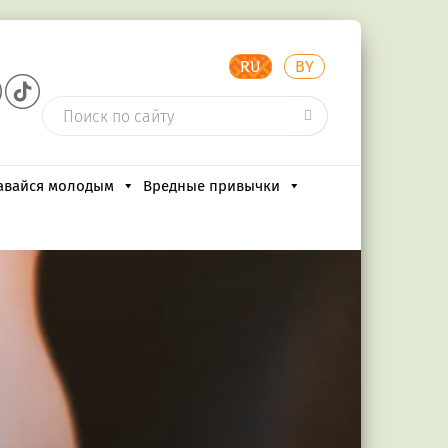
RU
BY
авайся молодым
Вредные привычки