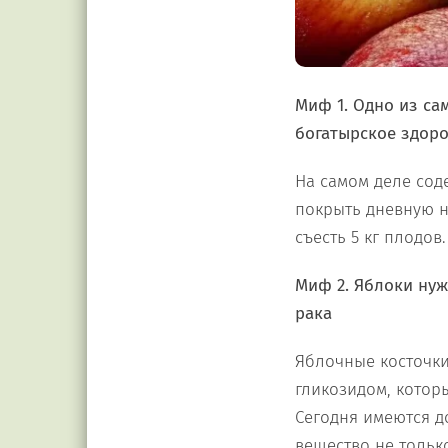
Миф 1. Одно из са
богатырское здор
На самом деле сод
покрыть дневную н
съесть 5 кг плодов.
Миф 2. Яблоки нуж
рака
Яблочные косточки
гликозидом, котор
Сегодня имеются д
вещество не тольк