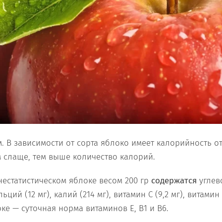
 В зависимости от сорта яблоко имеет калорийность от 
м слаще, тем выше количество калорий.
нестатистическом яблоке весом 200 гр
содержатся
углево
льций (12 мг), калий (214 мг), витамин С (9,2 мг), витамин 
е — суточная норма витаминов Е, В1 и В6.