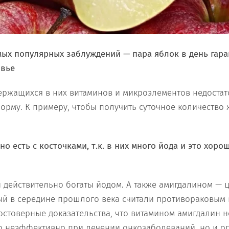
мых популярных заблуждений — пара яблок в день гара
овье
ержащихся в них витаминов и микроэлементов недостат
орму. К примеру, чтобы получить суточное количество 
но есть с косточками, т.к. в них много йода и это хор
 действительно богаты йодом. А также амигдалином —
ый в середине прошлого века считали противораковым 
остоверные доказательства, что витамином амигдалин не
о неэффективно при лечении онкозаболеваний, но и о