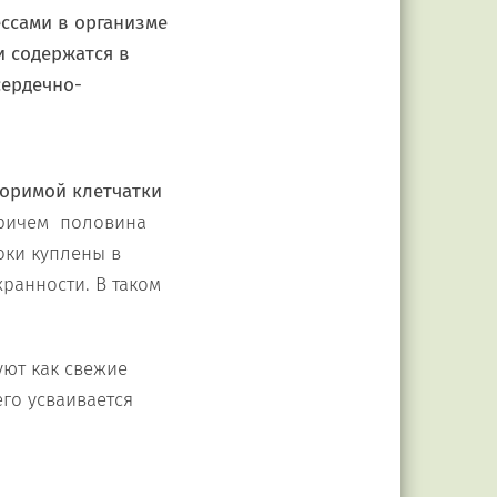
ссами в организме
и содержатся в
сердечно-
оримой клетчатки
Причем половина
оки куплены в
хранности. В таком
ют как свежие
его усваивается