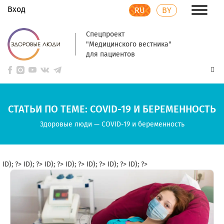
Вход
RU
BY
Спецпроект
"Медицинского вестника"
для пациентов
СТАТЬИ ПО ТЕМЕ: COVID-19 И БЕРЕМЕННОСТЬ
Здоровые люди
—
COVID-19 и беременность
ID); ?>
ID); ?>
ID); ?>
ID); ?>
ID); ?>
ID); ?>
ID); ?>