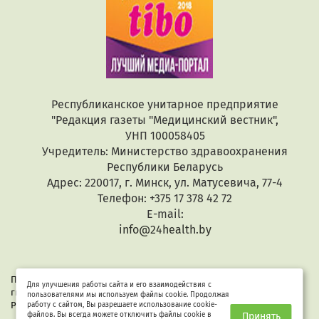
Республиканское унитарное предприятие
"Редакция газеты "Медицинский вестник",
УНП 100058405
Учредитель: Министерство здравоохранения
Республики Беларусь
Адрес: 220017, г. Минск, ул. Матусевича, 77-4
Телефон: +375 17 378 42 72
E-mail:
info@24health.by
При копировании или цитировании текстов активная
Для улучшения работы сайта и его взаимодействия с
гиперссылка обязательна. Все материалы защищены законом
пользователями мы используем файлы cookie. Продолжая
Республики Беларусь «Об авторском праве и смежных правах».
работу с сайтом, Вы разрешаете использование cookie-
файлов. Вы всегда можете отключить файлы cookie в
Принять