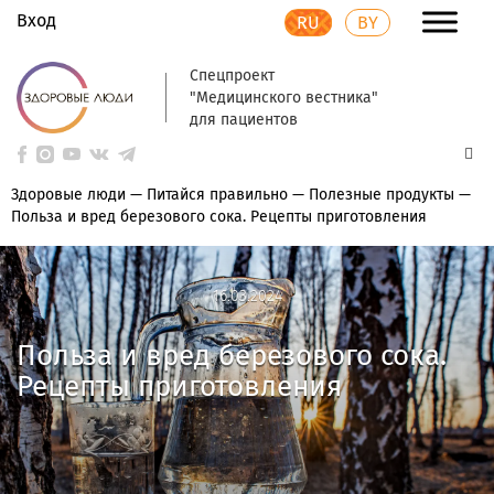
Вход
RU
BY
Спецпроект
"Медицинского вестника"
для пациентов
Здоровые люди
—
Питайся правильно
—
Полезные продукты
—
Польза и вред березового сока. Рецепты приготовления
16.03.2024
16.03.2024
Польза и вред березового сока.
Рецепты приготовления