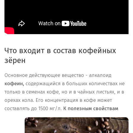
Что входит в состав кофейных
зёрен
Основное действующее вещество - алкалоид
кофеин,
содержащийся в больших количествах не
только в семенах кофе, но и в чайных листьях, и в
орехах кола. Его концентрация в кофе может
составлять до 1500 мг/л.
К
полезным свойствам