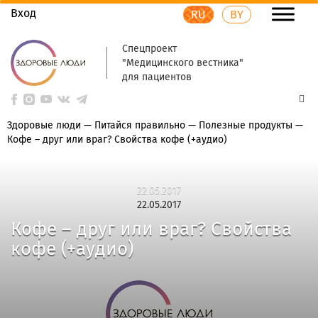
Вход
RU
BY
Спецпроект
"Медицинского вестника"
для пациентов
Здоровые люди
—
Питайся правильно
—
Полезные продукты
—
Кофе – друг или враг? Свойства кофе (+аудио)
22.05.2017
22.05.2017
Кофе – друг или враг? Свойства
кофе (+аудио)