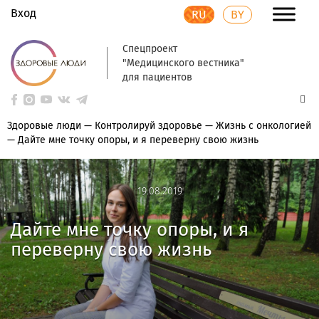
Вход
RU
BY
Спецпроект
"Медицинского вестника"
для пациентов
Здоровые люди
—
Контролируй здоровье
—
Жизнь с онкологией
—
Дайте мне точку опоры, и я переверну свою жизнь
19.08.2019
19.08.2019
Дайте мне точку опоры, и я
переверну свою жизнь