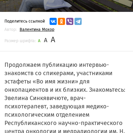
Поделитесь ссылкой
Автор:
Валентина Мохор
A
A
Размер шрифта:
A
Продолжаем публикацию интервью-
знакомств со спикерами, участниками
эстафеты «Во имя жизни» для
онкопациентов и их близких. Знакомьтесь:
Эвелина Синкявичюте
, врач-
психотерапевт, заведующая медико-
психологическим отделением
Республиканского научно-практического
центра онкологии и медрадиологии им. Н.