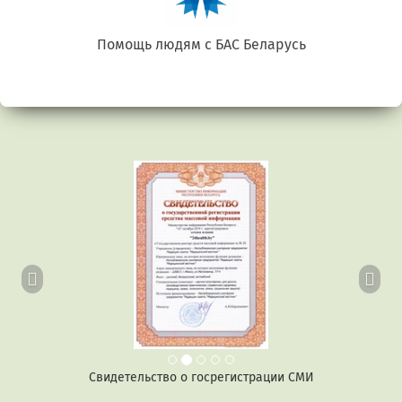
Беларусь. Gluten free
Предыдущий
Сл
Свидетельство о госрегистрации СМИ