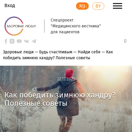
Вход
RU
BY
Спецпроект
"Медицинского вестника"
для пациентов
Здоровые люди
—
Будь счастливым
—
Найди себя
—
Как
победить зимнюю хандру? Полезные советы
22.12.2025
22.12.2025
Как победить зимнюю хандру?
Полезные советы