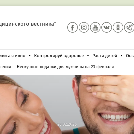
дицинского вестника"
иви активно
Контролируй здоровье
Расти детей
Ост
шения
—
Нескучные подарки для мужчины на 23 февраля
23.02.2026
23.02.2026