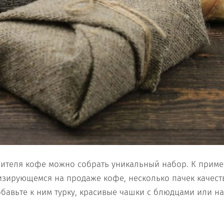
ителя кофе можно собрать уникальный набор. К пример
изирующемся на продаже кофе, несколько пачек качест
обавьте к ним турку, красивые чашки с блюдцами или 