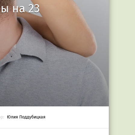
ы на 23
р:
Юлия Поддубицкая