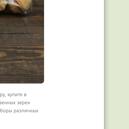
у, купите в
венных зерен
наборы различных