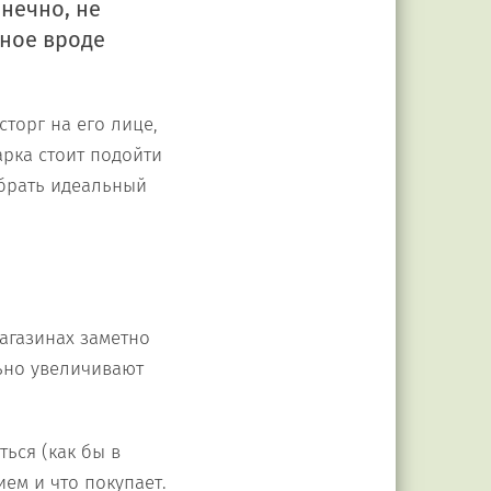
онечно, не
ьное вроде
сторг на его лице,
арка стоит подойти
обрать идеальный
агазинах заметно
ьно увеличивают
ься (как бы в
ием и что покупает.