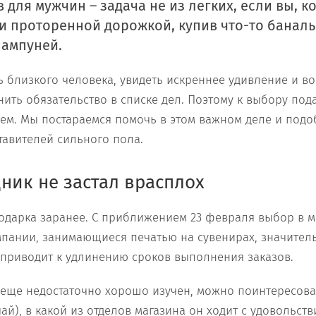
для мужчин – задача не из легких, если вы, к
и проторенной дорожкой, купив что-то банал
шампуней.
 близкого человека, увидеть искреннее удивление и во
нить обязательство в списке дел. Поэтому к выбору под
ем. Мы постараемся помочь в этом важном деле и под
тавителей сильного пола.
ник не застал врасплох
одарка заранее. С приближением 23 февраля выбор в м
мпании, занимающиеся печатью на сувенирах, значител
 приводит к удлинению сроков выполнения заказов.
еще недостаточно хорошо изучен, можно поинтересоват
ай), в какой из отделов магазина он ходит с удовольств