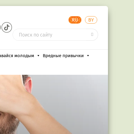
RU
BY
авайся молодым
Вредные привычки